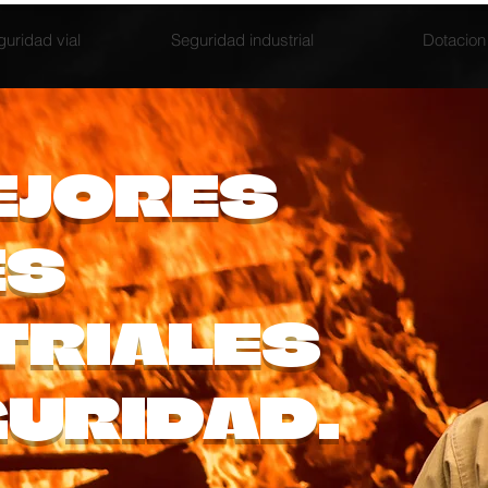
guridad vial
Seguridad industrial
Dotacion
EJORES
ES
TRIALES
GURIDAD.