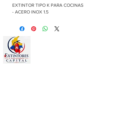
EXTINTOR TIPO K PARA COCINAS 
- ACERO INOX 1.5
Estamos dedicados a la
comercialización de otros productos
como:
Gafas, Guantes, Arnés, Chalecos,
Chaquetas, Overoles, Tapa oídos,
Señalizaciones, Camillas, Botiquines,
Prendas publicitarias y
promocionales, Bordados en toda
clase de prendas.