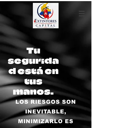
Tu
segurida
d está en
tus
manos.
LOS RIESGOS SON
INEVITABLE,
MINIMIZARLO ES