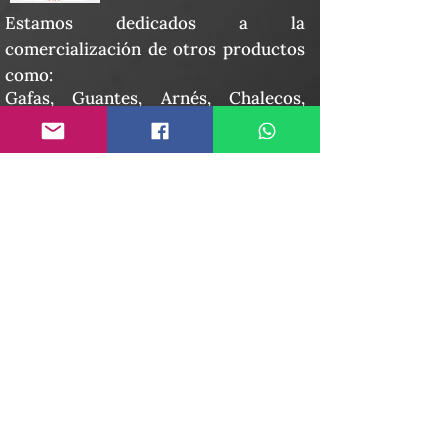
Estamos dedicados a la
comercialización de otros productos
como:
Gafas, Guantes, Arnés, Chalecos,
Chaquetas, Overoles, Tapa oídos,
Señalizaciones, Camillas, Botiquines,
Prendas publicitarias y
promocionales, Bordados en toda
clase de prendas.
PRODUCTOS
Extintor -recargas
Seguridad vial
Botiquines de primero auxilio
Dotaciones