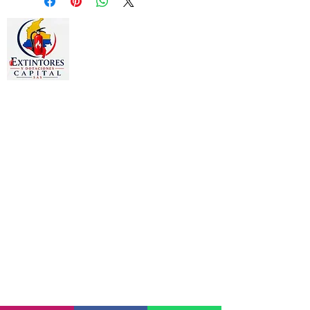
Estamos dedicados a la
comercialización de otros productos
como:
Gafas, Guantes, Arnés, Chalecos,
Chaquetas, Overoles, Tapa oídos,
Señalizaciones, Camillas, Botiquines,
Prendas publicitarias y
promocionales, Bordados en toda
clase de prendas.
PRODUCTOS
Extintor -recargas