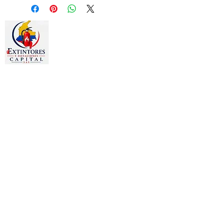
Estamos dedicados a la
comercialización de otros productos
como:
Gafas, Guantes, Arnés, Chalecos,
Chaquetas, Overoles, Tapa oídos,
Señalizaciones, Camillas, Botiquines,
Prendas publicitarias y
promocionales, Bordados en toda
clase de prendas.
PRODUCTOS