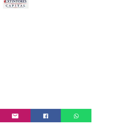
Estamos dedicados a la
comercialización de otros productos
como:
Gafas, Guantes, Arnés, Chalecos,
Chaquetas, Overoles, Tapa oídos,
Señalizaciones, Camillas, Botiquines,
Prendas publicitarias y
promocionales, Bordados en toda
clase de prendas.
PRODUCTOS
Extintor -recargas
Seguridad vial
Botiquines de primero auxilio