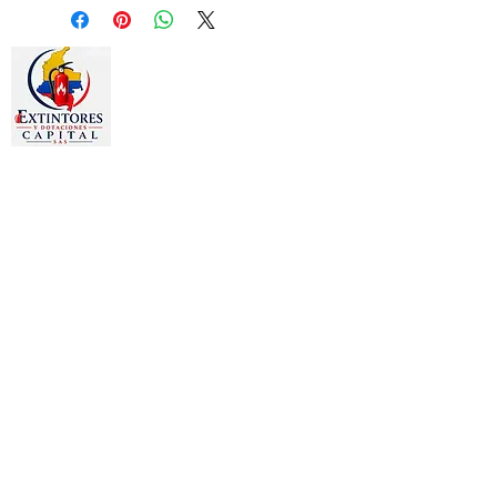
Estamos dedicados a la
comercialización de otros productos
como:
Gafas, Guantes, Arnés, Chalecos,
Chaquetas, Overoles, Tapa oídos,
Señalizaciones, Camillas, Botiquines,
Prendas publicitarias y
promocionales, Bordados en toda
clase de prendas.
PRODUCTOS