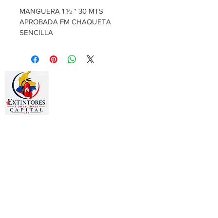
MANGUERA 1 ½ * 30 MTS 
APROBADA FM CHAQUETA 
SENCILLA
Estamos dedicados a la
comercialización de otros productos
como:
Gafas, Guantes, Arnés, Chalecos,
Chaquetas, Overoles, Tapa oídos,
Señalizaciones, Camillas, Botiquines,
Prendas publicitarias y
promocionales, Bordados en toda
clase de prendas.