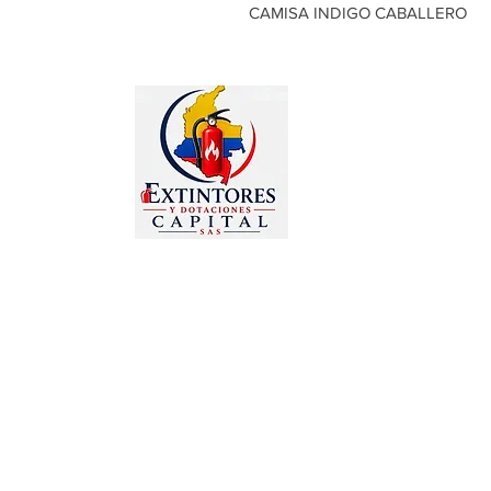
CAMISA INDIGO CABALLERO
Estamos dedicados a la comercialización de
otros productos como:
Gafas, Guantes, Arnés, Chalecos, Chaquetas,
Overoles, Tapa oídos, Señalizaciones,
Camillas, Botiquines, Prendas publicitarias y
promocionales, Bordados en toda clase de
prendas.