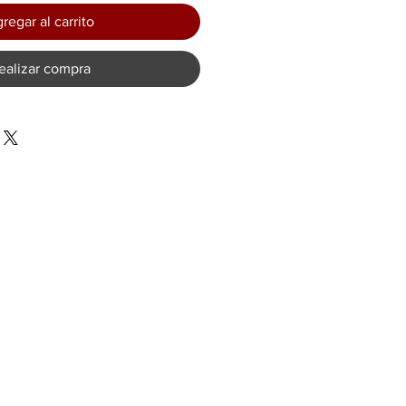
regar al carrito
ealizar compra
CTO