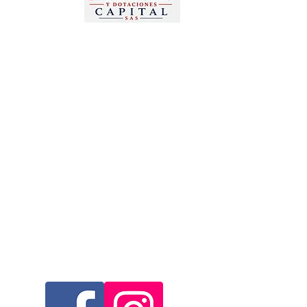
Estamos dedicados a la comercialización de
otros productos como:
Gafas, Guantes, Arnés, Chalecos, Chaquetas,
Overoles, Tapa oídos, Señalizaciones,
Camillas, Botiquines, Prendas publicitarias y
promocionales, Bordados en toda clase de
prendas.