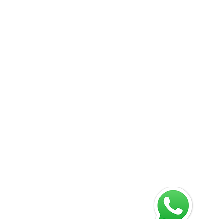
apital@yahoo.com
IJO 6015635406
110C - 06 Piso 1, BOGOTÁ, COLOMBIA