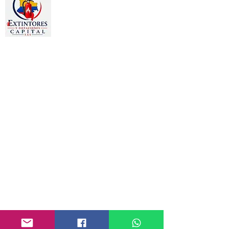
Estamos dedicados a la
comercialización de otros productos
como:
Gafas, Guantes, Arnés, Chalecos,
Chaquetas, Overoles, Tapa oídos,
Señalizaciones, Camillas, Botiquines,
Prendas publicitarias y
promocionales, Bordados en toda
clase de prendas.
PRODUCTOS
Extintor -recargas
Seguridad vial